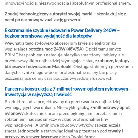
innowacyjnością, niezawodnością i absolutnym profesjonalizmem.
Zbuduj technologiczny autorytet swojej marki – skontaktuj się z
nami po darmową wizualizację graweru!
Ekstremalnie szybkie ładowanie Power Delivery 240W –
bezkompromisowa wydajność dla laptopów
Wewnątrz tego stylowego akcesorium kryje się elektronika
wspierająca
potężną moc 240W (48V/5A)
. Dzięki temu smycz
PRIME bez problemu naładuje nie tylko smartfony i tablety, ale
przede wszystkim najbardziej wymagające
stacje robocze, laptopy
biznesowe i nowoczesne MacBooki
. Obsługa stabilnego przesyłania
danych czyni z niego w pełni profesjonalne narzędzie pracy,
oszczędzające cenny czas podczas wyjazdów służbowych.
Pancerna konstrukcja z 7-milimetrowym oplotem nylonowym –
inwestycja w najwyższą trwałość
Produkt został zaprojektowany do przetrwania w najbardziej
wymagających warunkach. Niezwykle
gruby, 7-milimetrowy oplot
nylonowy
skutecznie chroni przed pęknięciami, przetarciami i
splątaniem, nadając smyczy wygląd profesjonalnej liny
wspinaczkowej. Aluminiowe obudowy wtyków zabezpieczają
złącza, jednocześnie stanowiąc idealną przestrzeń pod
trwały i
precyzyjny grawer laserowy
z logo Twojej firmy.