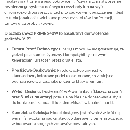
między smartfonem a jego pokrowcem. Pozwala to na stworzenie
bezpiecznego systemu nośnego (cross-body lub na szyi)
,
chroniącego drogi sprzęt przed przypadkowym upuszczeniem. Jest
to funkcjonalność uwielbiana przez uczestników konferencji,
targów oraz osoby aktywne.
Dlaczego smycz PRIME 240W to absolutny lider w ofercie
gadżetów VIP?
Future-Proof Technology:
Obsługa mocy 240W gwarantuje, że
gadżet pozostanie użyteczny i kompatybilny z nowymi
generacjami urządzeń przez długie lata.
Prestiżowe Opakowanie:
Produkt pakowany jest w
standardowe, kolorowe pudełko kartonowe
, co z miejsca
podnosi jego wartość jako prezentu klasy premium.
Wybór Designu:
Dostępność w
4 wariantach (klasyczna czerń
oraz 3 unikalne wzory)
pozwala na idealne dopasowanie stylu
do konkretnej kampanii lub identyfikacji wizualnej marki.
Kompletna Kolekcja:
Model dostępny jest również w krótkiej
wersji (smyczka na nadgarstek), co daje agencjom elastyczność
w budowaniu spójnych zestawów powitalnych.