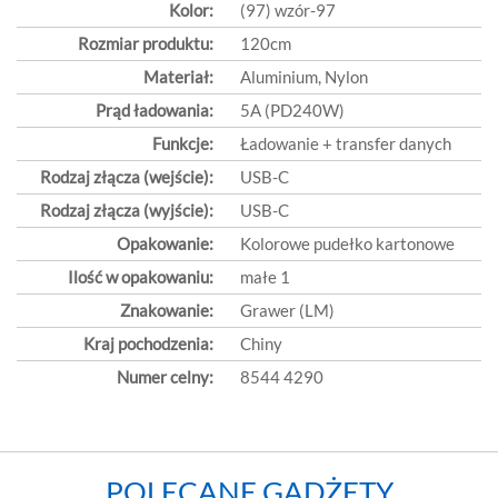
Kolor:
(97) wzór-97
Rozmiar produktu:
120cm
Materiał:
Aluminium, Nylon
Prąd ładowania:
5A (PD240W)
Funkcje:
Ładowanie + transfer danych
Rodzaj złącza (wejście):
USB-C
Rodzaj złącza (wyjście):
USB-C
Opakowanie:
Kolorowe pudełko kartonowe
Ilość w opakowaniu:
małe 1
Znakowanie:
Grawer (LM)
Kraj pochodzenia:
Chiny
Numer celny:
8544 4290
POLECANE GADŻETY