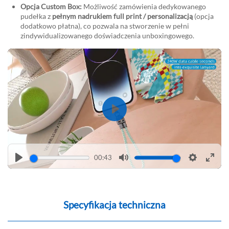
Opcja Custom Box:
Możliwość zamówienia dedykowanego
pudełka z
pełnym nadrukiem full print / personalizacją
(opcja
dodatkowo płatna), co pozwala na stworzenie w pełni
zindywidualizowanego doświadczenia unboxingowego.
Play
00:43
Play
Mute
Settings
Enter
fulls
Specyfikacja techniczna