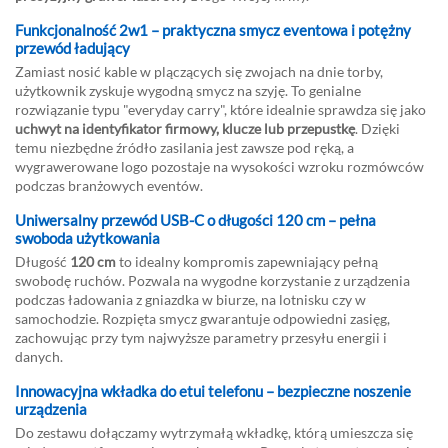
Funkcjonalność 2w1 – praktyczna smycz eventowa i potężny
przewód ładujący
Zamiast nosić kable w plączących się zwojach na dnie torby,
użytkownik zyskuje wygodną smycz na szyję. To genialne
rozwiązanie typu "everyday carry", które idealnie sprawdza się jako
uchwyt na identyfikator firmowy, klucze lub przepustkę
. Dzięki
temu niezbędne źródło zasilania jest zawsze pod ręką, a
wygrawerowane logo pozostaje na wysokości wzroku rozmówców
podczas branżowych eventów.
Uniwersalny przewód USB-C o długości 120 cm – pełna
swoboda użytkowania
Długość
120 cm
to idealny kompromis zapewniający pełną
swobodę ruchów. Pozwala na wygodne korzystanie z urządzenia
podczas ładowania z gniazdka w biurze, na lotnisku czy w
samochodzie. Rozpięta smycz gwarantuje odpowiedni zasięg,
zachowując przy tym najwyższe parametry przesyłu energii i
danych.
Innowacyjna wkładka do etui telefonu – bezpieczne noszenie
urządzenia
Do zestawu dołączamy wytrzymałą wkładkę, którą umieszcza się