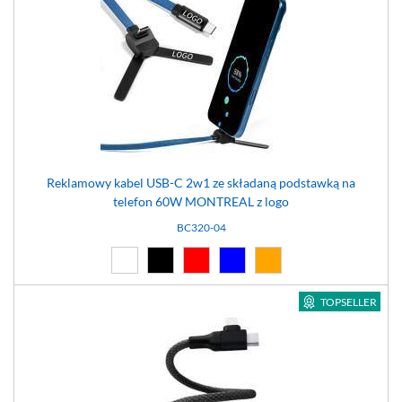
Reklamowy kabel USB-C 2w1 ze składaną podstawką na
telefon 60W MONTREAL z logo
BC320-04
Biały (01)
Czarny (02)
Czerwony (03)
Niebieski (04)
Pomarańczowy (14)
TOPSELLER