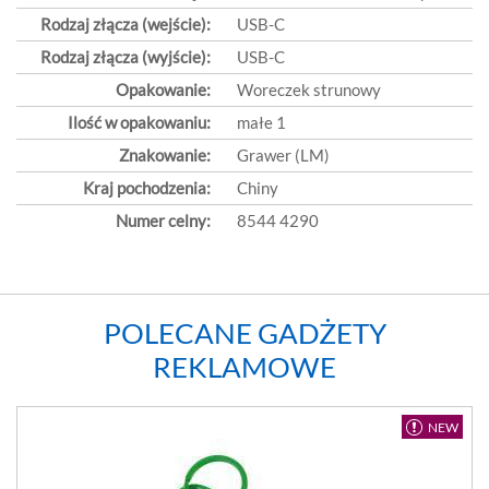
Rodzaj złącza (wejście):
USB-C
Rodzaj złącza (wyjście):
USB-C
Opakowanie:
Woreczek strunowy
Ilość w opakowaniu:
małe 1
Znakowanie:
Grawer (LM)
Kraj pochodzenia:
Chiny
Numer celny:
8544 4290
POLECANE GADŻETY
REKLAMOWE
NEW