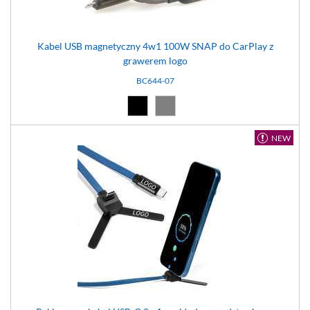
Kabel USB magnetyczny 4w1 100W SNAP do CarPlay z
grawerem logo
BC644-07
Czarny (02)
Szary (07)
NEW