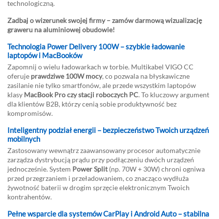
technologiczną.
Zadbaj o wizerunek swojej firmy – zamów darmową wizualizację
graweru na aluminiowej obudowie!
Technologia Power Delivery 100W – szybkie ładowanie
laptopów i MacBooków
Zapomnij o wielu ładowarkach w torbie. Multikabel VIGO CC
oferuje
prawdziwe 100W mocy
, co pozwala na błyskawiczne
zasilanie nie tylko smartfonów, ale przede wszystkim laptopów
klasy
MacBook Pro czy stacji roboczych PC
. To kluczowy argument
dla klientów B2B, którzy cenią sobie produktywność bez
kompromisów.
Inteligentny podział energii – bezpieczeństwo Twoich urządzeń
mobilnych
Zastosowany wewnątrz zaawansowany procesor automatycznie
zarządza dystrybucją prądu przy podłączeniu dwóch urządzeń
jednocześnie. System
Power Split
(np. 70W + 30W) chroni ogniwa
przed przegrzaniem i przeładowaniem, co znacząco wydłuża
żywotność baterii w drogim sprzęcie elektronicznym Twoich
kontrahentów.
Pełne wsparcie dla systemów CarPlay i Android Auto – stabilna