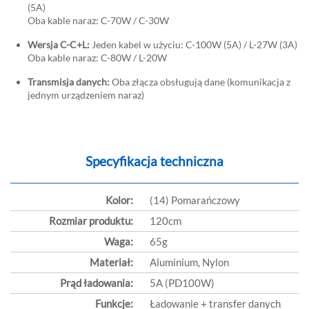
(5A)
Oba kable naraz: C-70W / C-30W
Wersja C-C+L:
Jeden kabel w użyciu: C-100W (5A) / L-27W (3A)
Oba kable naraz: C-80W / L-20W
Transmisja danych:
Oba złącza obsługują dane (komunikacja z
jednym urządzeniem naraz)
Specyfikacja techniczna
Kolor:
(14) Pomarańczowy
Rozmiar produktu:
120cm
Waga:
65g
Materiał:
Aluminium, Nylon
Prąd ładowania:
5A (PD100W)
Funkcje:
Ładowanie + transfer danych