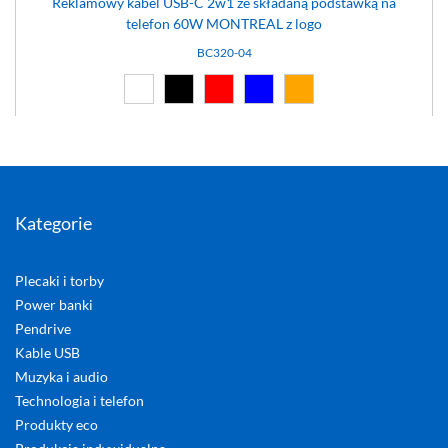
Reklamowy kabel USB-C 2w1 ze składaną podstawką na
telefon 60W MONTREAL z logo
BC320-04
Biały (01)
Czarny (02)
Czerwony (03)
Niebieski (04)
Pomarańczowy (14)
Kategorie
Plecaki i torby
Power banki
Pendrive
Kable USB
Muzyka i audio
Technologia i telefon
Produkty eco