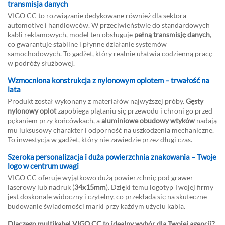
transmisja danych
VIGO CC to rozwiązanie dedykowane również dla sektora
automotive i handlowców. W przeciwieństwie do standardowych
kabli reklamowych, model ten obsługuje
pełną transmisję danych
,
co gwarantuje stabilne i płynne działanie systemów
samochodowych. To gadżet, który realnie ułatwia codzienną pracę
w podróży służbowej.
Wzmocniona konstrukcja z nylonowym oplotem – trwałość na
lata
Produkt został wykonany z materiałów najwyższej próby.
Gęsty
nylonowy oplot
zapobiega plątaniu się przewodu i chroni go przed
pękaniem przy końcówkach, a
aluminiowe obudowy wtyków
nadają
mu luksusowy charakter i odporność na uszkodzenia mechaniczne.
To inwestycja w gadżet, który nie zawiedzie przez długi czas.
Szeroka personalizacja i duża powierzchnia znakowania – Twoje
logo w centrum uwagi
VIGO CC oferuje wyjątkowo dużą powierzchnię pod grawer
laserowy lub nadruk (
34x15mm
). Dzięki temu logotyp Twojej firmy
jest doskonale widoczny i czytelny, co przekłada się na skuteczne
budowanie świadomości marki przy każdym użyciu kabla.
Dlaczego multikabel VIGO CC to idealny wybór dla Twojej agencji?