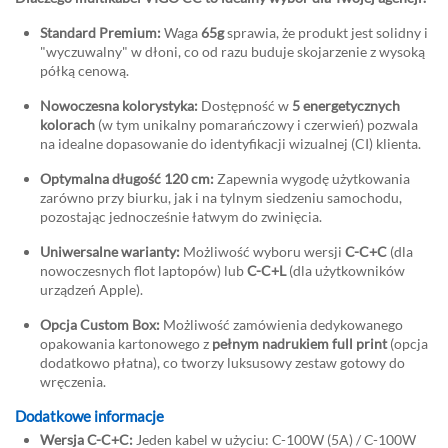
Standard Premium:
Waga
65g
sprawia, że produkt jest solidny i
"wyczuwalny" w dłoni, co od razu buduje skojarzenie z wysoką
półką cenową.
Nowoczesna kolorystyka:
Dostępność w
5 energetycznych
kolorach
(w tym unikalny pomarańczowy i czerwień) pozwala
na idealne dopasowanie do identyfikacji wizualnej (CI) klienta.
Optymalna długość 120 cm:
Zapewnia wygodę użytkowania
zarówno przy biurku, jak i na tylnym siedzeniu samochodu,
pozostając jednocześnie łatwym do zwinięcia.
Uniwersalne warianty:
Możliwość wyboru wersji
C-C+C
(dla
nowoczesnych flot laptopów) lub
C-C+L
(dla użytkowników
urządzeń Apple).
Opcja Custom Box:
Możliwość zamówienia dedykowanego
opakowania kartonowego z
pełnym nadrukiem full print
(opcja
dodatkowo płatna), co tworzy luksusowy zestaw gotowy do
wręczenia.
Dodatkowe informacje
Wersja C-C+C:
Jeden kabel w użyciu: C-100W (5A) / C-100W