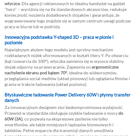
wtyczce
. Dla agencji reklamowych to idealny kandydat na gadżet
"hero" – wyróżnia się na tle standardowych akcesoriów, redukuje
konieczność noszenia dodatkowych stojaków i gwarantuje, że
wygrawerowane logo znajdzie się w samym centrum uwagi podczas
pracy w biurze lub w podróży.
Innowacyjna podstawka Y-shaped 3D – praca w pionie i
poziomie
Największym atutem tego modelu jest sprytny mechanizm
rozkładanych nóżek uformowanych w kształt litery Y. Po otwarciu
(kąt rozwarcia do 100°), wtyczka zamienia się w wysoce stabilny
stojak odporny na przewracanie. Zapewnia on
ergonomiczne
nachylenie ekranu pod kątem 70°
, idealne do wideorozmów,
przeglądania social mediów (układ pionowy) lub oglądania filmów i
grania w trakcie ładowania (układ poziomy).
Błyskawiczne ładowanie Power Delivery 60W i płynny transfer
danych
Za innowacyjnym designem stoi bezkompromisowa wydajność.
Przewód w standardzie obsługuje szybkie ładowanie o mocy
do
60W (3A)
, co pozwala na ekspresowe zasilenie nie tylko
smartfonów, ale także mniejszych laptopów biznesowych i
tabletów. Pełne wsparcie dla transmisji danych umożliwia