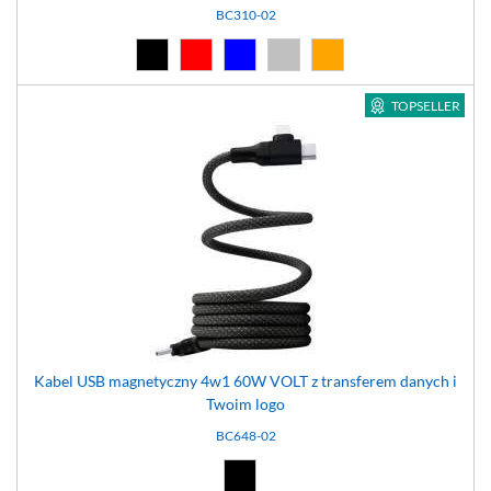
BC310-02
Czarny (02)
Czerwony (03)
Niebieski (04)
Srebrny (08)
Pomarańczowy (14)
TOPSELLER
Kabel USB magnetyczny 4w1 60W VOLT z transferem danych i
Twoim logo
BC648-02
Czarny (02)