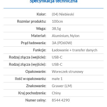
Specyfikacja techniczna
Kolor:
(04) Niebieski
Rozmiar produktu:
100cm
Waga:
38,5g
Materiał:
Aluminium, Nylon
Prąd ładowania:
3A (PD60W)
Funkcje:
Ładowanie + transfer danych
Rodzaj złącza (wejście):
USB-C
Rodzaj złącza (wyjście):
USB-C
Opakowanie:
Woreczek strunowy
Ilość w opakowaniu:
małe 1
Znakowanie:
Grawer (LM)
Kraj pochodzenia:
Chiny
Numer celny:
8544 4290