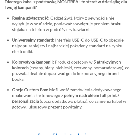
Dlaczego kabel z podstawką MONTREAL to strzał w dziesiątkę dla
Twojej kampanii?
Realna użyteczność:
Gadżet 2w1, który z pewnością nie
wyląduje w szufladzie, ponieważ rozwiązuje problem braku
stojaka na telefon w podróży czy kawiarni.
Uniwersalny standard:
Interfejs USB-C do USB-C to obecnie
najpopularniejszy i najbardziej pożądany standard na rynku
elektroniki.
Kolorystyka kampanii:
Produkt dostępny w
5 atrakcyjnych
kolorach
(czarny, biały, niebieski, czerwony, pomarańczowy), co
pozwala idealnie dopasować go do korporacyjnego brand
booka.
Opcja Custom Box:
Możliwość zamówienia dedykowanego
opakowania kartonowego z
pełnym nadrukiem full print /
personalizacją
(opcja dodatkowo płatna), co zamienia kabel w
gotowy, luksusowy prezent powitalny.