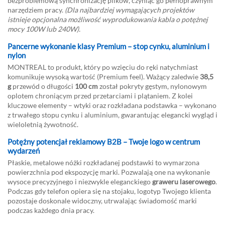
bezproblemową synchronizację plików, czyniąc go pełnoprawnym
narzędziem pracy.
(Dla najbardziej wymagających projektów
istnieje opcjonalna możliwość wyprodukowania kabla o potężnej
mocy 100W lub 240W).
Pancerne wykonanie klasy Premium – stop cynku, aluminium i
nylon
MONTREAL to produkt, który po wzięciu do ręki natychmiast
komunikuje wysoką wartość (Premium feel). Ważący zaledwie
38,5
g
przewód o długości
100 cm
został pokryty gęstym, nylonowym
oplotem chroniącym przed przetarciami i plątaniem. Z kolei
kluczowe elementy – wtyki oraz rozkładana podstawka – wykonano
z trwałego stopu cynku i aluminium, gwarantując elegancki wygląd i
wieloletnią żywotność.
Potężny potencjał reklamowy B2B – Twoje logo w centrum
wydarzeń
Płaskie, metalowe nóżki rozkładanej podstawki to wymarzona
powierzchnia pod ekspozycję marki. Pozwalają one na wykonanie
wysoce precyzyjnego i niezwykle eleganckiego
graweru laserowego
.
Podczas gdy telefon opiera się na stojaku, logotyp Twojego klienta
pozostaje doskonale widoczny, utrwalając świadomość marki
podczas każdego dnia pracy.