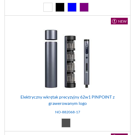
Biały (01)
Czarny (02)
Niebieski (04)
Fioletowy (11)
NEW
Elektryczny wkrętak precyzyjny 62w1 PINPOINT z
grawerowanym logo
NO-882068-17
Ciemno szary (17)