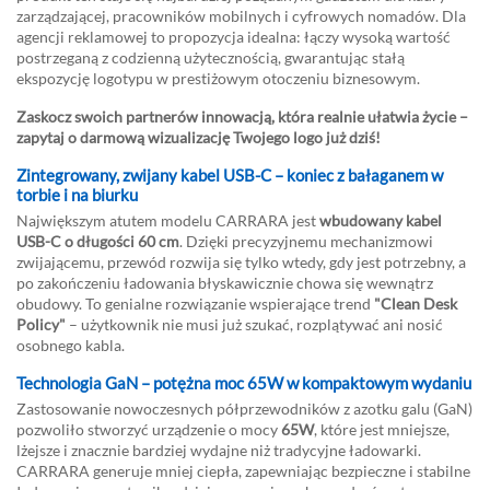
zarządzającej, pracowników mobilnych i cyfrowych nomadów. Dla
agencji reklamowej to propozycja idealna: łączy wysoką wartość
postrzeganą z codzienną użytecznością, gwarantując stałą
ekspozycję logotypu w prestiżowym otoczeniu biznesowym.
Zaskocz swoich partnerów innowacją, która realnie ułatwia życie –
zapytaj o darmową wizualizację Twojego logo już dziś!
Zintegrowany, zwijany kabel USB-C – koniec z bałaganem w
torbie i na biurku
Największym atutem modelu CARRARA jest
wbudowany kabel
USB-C o długości 60 cm
. Dzięki precyzyjnemu mechanizmowi
zwijającemu, przewód rozwija się tylko wtedy, gdy jest potrzebny, a
po zakończeniu ładowania błyskawicznie chowa się wewnątrz
obudowy. To genialne rozwiązanie wspierające trend
"Clean Desk
Policy"
– użytkownik nie musi już szukać, rozplątywać ani nosić
osobnego kabla.
Technologia GaN – potężna moc 65W w kompaktowym wydaniu
Zastosowanie nowoczesnych półprzewodników z azotku galu (GaN)
pozwoliło stworzyć urządzenie o mocy
65W
, które jest mniejsze,
lżejsze i znacznie bardziej wydajne niż tradycyjne ładowarki.
CARRARA generuje mniej ciepła, zapewniając bezpieczne i stabilne