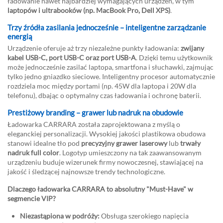
ładowanie nawet najbardziej wymagających urządzeń, w tym
laptopów i ultrabooków (np. MacBook Pro, Dell XPS)
.
Trzy źródła zasilania jednocześnie – inteligentne zarządzanie
energią
Urządzenie oferuje aż trzy niezależne punkty ładowania:
zwijany
kabel USB-C, port USB-C oraz port USB-A
. Dzięki temu użytkownik
może jednocześnie zasilać laptopa, smartfona i słuchawki, zajmując
tylko jedno gniazdko sieciowe. Inteligentny procesor automatycznie
rozdziela moc między portami (np. 45W dla laptopa i 20W dla
telefonu), dbając o optymalny czas ładowania i ochronę baterii.
Prestiżowy branding – grawer lub nadruk na obudowie
Ładowarka CARRARA została zaprojektowana z myślą o
eleganckiej personalizacji. Wysokiej jakości plastikowa obudowa
stanowi idealne tło pod
precyzyjny grawer laserowy
lub
trwały
nadruk full color
. Logotyp umieszczony na tak zaawansowanym
urządzeniu buduje wizerunek firmy nowoczesnej, stawiającej na
jakość i śledzącej najnowsze trendy technologiczne.
Dlaczego ładowarka CARRARA to absolutny "Must-Have" w
segmencie VIP?
Niezastąpiona w podróży:
Obsługa szerokiego napięcia