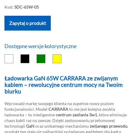
Kod:
SDC-65W-05
Zapytaj o produkt
Dostępne wersje kolorystyczne
Ładowarka GaN 65W CARRARA ze zwijanym
kablem – rewolucyjne centrum mocy na Twoim
biurku
Wprowadź markę swojego klienta na zupełnie nowy poziom
funkcjonalności. Model
CARRARA
to nie jest kolejna zwykła
ładowarka – to inteligentne
centrum zasilania 3w1
, które eliminuje
chaos kabli raz na zawsze. Dzięki zastosowaniu przełomowej
technologii
GaN
oraz unikalnego mechanizmu
zwijanego przewodu
,
produkt ten staje się najbardziej pożądanym gadżetem dla kadry