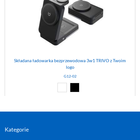
Składana ładowarka bezprzewodowa 3w1 TRIVO z Twoim
logo
G12-02
Biały (01)
Czarny (02)
Kategorie