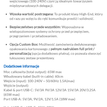
wejściowego (100-240V) czyni ją idealnym towarzyszem
międzynarodowych delegacji.
Wysoka wartość postrzegana:
To produkt klasy High-End, który
od razu po wzięciu do ręki komunikuje prestiż i solidność.
Bezpieczeństwo przede wszystkim:
Wyposażona w
wielopoziomowe systemy ochrony przed przepięciem,
przegrzaniem i przeładowaniem.
Opcja Custom Box:
Możliwość zamówienia dedykowanego
opakowania kartonowego z
pełnym nadrukiem full print /
personalizacją
(opcja dodatkowo płatna), co pozwala stworzyć
luksusowy zestaw prezentowy.
Dodatkowe informacje
Moc całkowita (total output): 65W max
Wbudowany kabel (built-in cable): 60cm
Wejście (input): 100-240V～50/60Hz 1.5A(max)
Wyjście (output):
Kabel & port USB-C: 5V/3A 9V/3A 12V/3A 15V/3A 20V/3.25A
(65W max)
Port USB-A: 5V/3A, 9V/2A, 12V/1.5A (18W max)