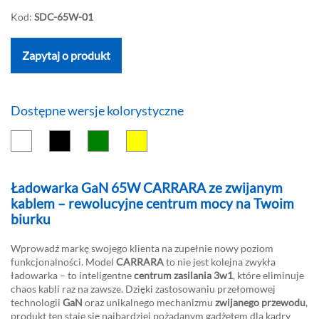
Kod:
SDC-65W-01
Zapytaj o produkt
Dostępne wersje kolorystyczne
Ładowarka GaN 65W CARRARA ze zwijanym
kablem – rewolucyjne centrum mocy na Twoim
biurku
Wprowadź markę swojego klienta na zupełnie nowy poziom
funkcjonalności. Model
CARRARA
to nie jest kolejna zwykła
ładowarka – to inteligentne
centrum zasilania 3w1
, które eliminuje
chaos kabli raz na zawsze. Dzięki zastosowaniu przełomowej
technologii
GaN
oraz unikalnego mechanizmu
zwijanego przewodu
,
produkt ten staje się najbardziej pożądanym gadżetem dla kadry