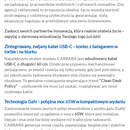
zarządzającej, pracowników mobilnych i cyfrowych nomadów. Dla
agencji reklamowej to propozycja idealna: łączy wysoką wartość
postrzeganą z codzienną użytecznością, gwarantując stałą
ekspozycję logotypu w prestiżowym otoczeniu biznesowym.
Zaskocz swoich partnerów innowacją, która realnie ułatwia życie –
zapytaj o darmową wizualizację Twojego logo już dziś!
Zintegrowany, zwijany kabel USB-C – koniec z bałaganem w
torbie i na biurku
Największym atutem modelu CARRARA jest
wbudowany kabel
USB-C o długości 60 cm
. Dzięki precyzyjnemu mechanizmowi
zwijającemu, przewód rozwija się tylko wtedy, gdy jest potrzebny, a
po zakończeniu ładowania błyskawicznie chowa się wewnątrz
obudowy. To genialne rozwiązanie wspierające trend
"Clean Desk
Policy"
– użytkownik nie musi już szukać, rozplątywać ani nosić
osobnego kabla.
Technologia GaN – potężna moc 65W w kompaktowym wydaniu
Zastosowanie nowoczesnych półprzewodników z azotku galu (GaN)
pozwoliło stworzyć urządzenie o mocy
65W
, które jest mniejsze,
lżejsze i znacznie bardziej wydajne niż tradycyjne ładowarki.
CARRARA generuje mniej ciepła, zapewniając bezpieczne i stabilne