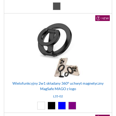
Ciemno szary (17)
NEW
Wielofunkcyjny 2w1 składany 360° uchwyt magnetyczny
MagSafe MAGO z logo
L35-02
Biały (01)
Czarny (02)
Niebieski (04)
Fioletowy (11)