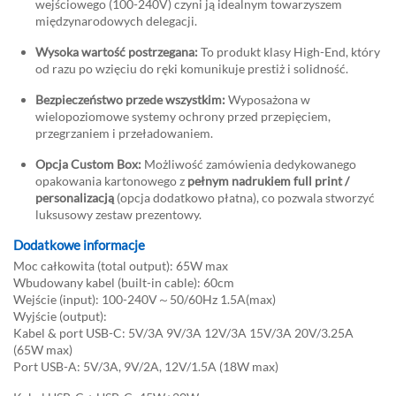
wejściowego (100-240V) czyni ją idealnym towarzyszem
międzynarodowych delegacji.
Wysoka wartość postrzegana:
To produkt klasy High-End, który
od razu po wzięciu do ręki komunikuje prestiż i solidność.
Bezpieczeństwo przede wszystkim:
Wyposażona w
wielopoziomowe systemy ochrony przed przepięciem,
przegrzaniem i przeładowaniem.
Opcja Custom Box:
Możliwość zamówienia dedykowanego
opakowania kartonowego z
pełnym nadrukiem full print /
personalizacją
(opcja dodatkowo płatna), co pozwala stworzyć
luksusowy zestaw prezentowy.
Dodatkowe informacje
Moc całkowita (total output): 65W max
Wbudowany kabel (built-in cable): 60cm
Wejście (input): 100-240V～50/60Hz 1.5A(max)
Wyjście (output):
Kabel & port USB-C: 5V/3A 9V/3A 12V/3A 15V/3A 20V/3.25A
(65W max)
Port USB-A: 5V/3A, 9V/2A, 12V/1.5A (18W max)