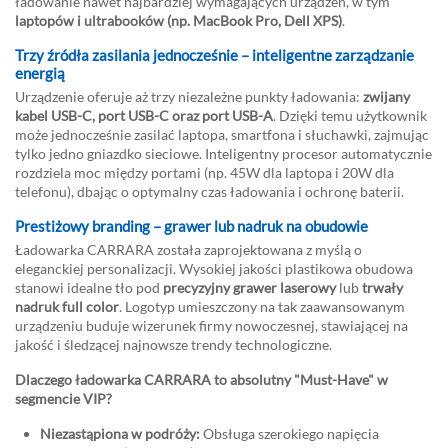
ładowanie nawet najbardziej wymagających urządzeń, w tym
laptopów i ultrabooków (np. MacBook Pro, Dell XPS)
.
Trzy źródła zasilania jednocześnie – inteligentne zarządzanie
energią
Urządzenie oferuje aż trzy niezależne punkty ładowania:
zwijany
kabel USB-C, port USB-C oraz port USB-A
. Dzięki temu użytkownik
może jednocześnie zasilać laptopa, smartfona i słuchawki, zajmując
tylko jedno gniazdko sieciowe. Inteligentny procesor automatycznie
rozdziela moc między portami (np. 45W dla laptopa i 20W dla
telefonu), dbając o optymalny czas ładowania i ochronę baterii.
Prestiżowy branding – grawer lub nadruk na obudowie
Ładowarka CARRARA została zaprojektowana z myślą o
eleganckiej personalizacji. Wysokiej jakości plastikowa obudowa
stanowi idealne tło pod
precyzyjny grawer laserowy
lub
trwały
nadruk full color
. Logotyp umieszczony na tak zaawansowanym
urządzeniu buduje wizerunek firmy nowoczesnej, stawiającej na
jakość i śledzącej najnowsze trendy technologiczne.
Dlaczego ładowarka CARRARA to absolutny "Must-Have" w
segmencie VIP?
Niezastąpiona w podróży:
Obsługa szerokiego napięcia