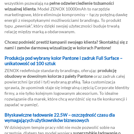
wszystkim pozwalają na
pełne odzwierciedlenie tożsamości
wizualnej klienta
. Model ZENOX 10000mAh to narzędzie
marketingowe, które eliminuje kompromisy – łączy potężną dawkę
energii z niespotykanymi możliwościami brandingu. To produkt
typu „pewniak”, który dzięki swojej użyteczności buduje trwałą
relację między marką a obdarowanym.
Chcesz podnieść prestiż kampanii swojego klienta? Skontaktuj się z
nami i zamów darmową wizualizację w kolorach Pantone!
Produkcja pod wybrany kolor Pantone i zadruk Full Surface –
unikatowość od 100 sztuk
ZENOX redefiniuje standardy brandingu, oferując
produkcję
obudowy w dowolnym kolorze z palety Pantone
oraz zadruk całej
powierzchni (przód i tył) wybraną grafiką. Taka customizacja
sprawia, że upominek staje się integralną częścią Corporate Identity
firmy, a nie tylko kolejnym logowanym akcesorium. To idealne
rozwiązanie dla marek, które chcą wyróżnić się na tle konkurencji i
zapadać w pamięć.
Błyskawiczne ładowanie 22.5W – oszczędność czasu dla
wymagających użytkowników biznesowych
W dzisiejszym tempie pracy nikt nie może pozwolić sobie na
przestoje, dlatego ten model wspiera
superszybkie ładowanie o