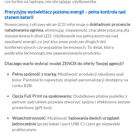
czy torbie na laptopa, nie obciążając użytkownika.
Precyzyjny wyświetlacz poziomu energii – pełna kontrola nad
stanem baterii
Nowoczesny, cyfrowy ekran LCD informuje o
dokładnym procencie
naładowania ogniwa
, eliminując niepewność charakterystyczną dla
standardowych diod LED. Użytkownik ma pełną kontrolę nad
zasobami energii, co jest kluczowe podczas długich dni
konferencyjnych czy wyjazdów terenowych. To detal, który
podkreśla technologiczne zaawansowanie produktu.
Dlaczego warto wybrać model ZENOX do oferty Twojej agencji?
Pełna spójność z marką:
Możliwość produkcji obudowy pod
kolor Pantone to najwyższy stopień personalizacji dostępny na
rynku B2B.
Opcja Full Print na opakowaniu:
Dodatkowo płatne pudełko z
pełnym zadrukiem pozwala stworzyć spójny i efektowny zestaw
prezentowy (gift box).
Wszechstronność:
Możliwość
ładowania dwóch urządzeń
jednocześnie
(przez kabel i port USB-C) czyni go niezwykle
praktycznym.