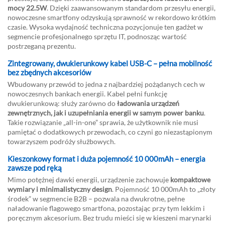
mocy 22.5W
. Dzięki zaawansowanym standardom przesyłu energii,
nowoczesne smartfony odzyskują sprawność w rekordowo krótkim
czasie. Wysoka wydajność techniczna pozycjonuje ten gadżet w
segmencie profesjonalnego sprzętu IT, podnosząc wartość
postrzeganą prezentu.
Zintegrowany, dwukierunkowy kabel USB-C – pełna mobilność
bez zbędnych akcesoriów
Wbudowany przewód to jedna z najbardziej pożądanych cech w
nowoczesnych bankach energii. Kabel pełni funkcję
dwukierunkową: służy zarówno do
ładowania urządzeń
zewnętrznych, jak i uzupełniania energii w samym power banku
.
Takie rozwiązanie „all-in-one” sprawia, że użytkownik nie musi
pamiętać o dodatkowych przewodach, co czyni go niezastąpionym
towarzyszem podróży służbowych.
Kieszonkowy format i duża pojemność 10 000mAh – energia
zawsze pod ręką
Mimo potężnej dawki energii, urządzenie zachowuje
kompaktowe
wymiary i minimalistyczny design
. Pojemność 10 000mAh to „złoty
środek” w segmencie B2B – pozwala na dwukrotne, pełne
naładowanie flagowego smartfona, pozostając przy tym lekkim i
poręcznym akcesorium. Bez trudu mieści się w kieszeni marynarki