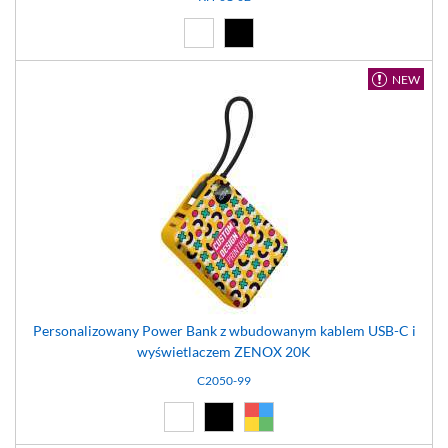
Biały (01)
Czarny (02)
NEW
Personalizowany Power Bank z wbudowanym kablem USB-C i
wyświetlaczem ZENOX 20K
C2050-99
Biały (01)
Czarny (02)
Dowolny (99)