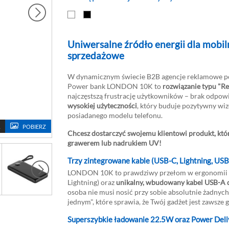
Uniwersalne źródło energii dla mobil
sprzedażowe
W dynamicznym świecie B2B agencje reklamowe po
Power bank LONDON 10K to
rozwiązanie typu "R
najczęstszą frustrację użytkowników – brak odpowi
wysokiej użyteczności
, który buduje pozytywny wiz
posiadanego modelu telefonu.
POBIERZ
POLE ZN
Chcesz dostarczyć swojemu klientowi produkt, któr
grawerem lub nadrukiem UV!
Trzy zintegrowane kable (USB-C, Lightning, US
LONDON 10K to prawdziwy przełom w ergonomii –
Lightning) oraz
unikalny, wbudowany kabel USB-A
osoba nie musi nosić przy sobie absolutnie żadny
jednym", które sprawia, że Twój gadżet jest zawsze 
Superszybkie ładowanie 22.5W oraz Power Del