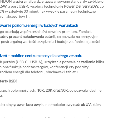
 LONDON wspiera najbardziej zaawansowane standardy szybkiego
2.5W
, a port USB-C wspiera technologię
Power Delivery 20W
, co
% w zaledwie 30 minut. Tak wysokie parametry techniczne
ych akcesoriów IT.
owanie poziomu energii w każdych warunkach
ego oczekują współcześni użytkownicy premium. Zamiast
adny procent naładowania baterii
, co pozwala na precyzyjne
i postrzegalną wartość urządzenia i buduje zaufanie do jakości
zeń – mobilne centrum mocy dla całego zespołu
h portów (USB-C i USB-A), urządzenie pozwala na
zasilanie kilku
tąpiona funkcja podczas targów, konferencji czy podróży
ódłem energii dla telefonu, słuchawek i tabletu.
ferty B2B?
 trzech pojemnościach:
10K, 20K oraz 30K
, co pozwala idealnie
a.
cieralny
grawer laserowy
lub pełnokolorowy
nadruk UV
, który