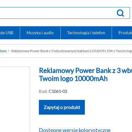
ble USB
Muzyka i audio
Technologia i telefon
Produk
lami
Reklamowy Power Bank z 3 wbudowanymi kablami LONDON 10K z Twoim lo
Reklamowy Power Bank z 3 w
Twoim logo 10000mAh
Kod:
C1061-02
Zapytaj o produkt
Dostępne wersje kolorystyczne