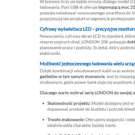
W biznesie liczy się każda minuta, dlatego model
ładowania. Port USB-A oferuje
imponującą moc 2
pozwala naładować nowoczesnego smartfona do 50
pozycjonują ten produkt w segmencie profesjonaln
Cyfrowy wyświetlacz LED – precyzyjne monitor
Nowoczesny, cyfrowy ekran LCD to standard, któr
nieprecyzyjnych diod, LONDON 10K pokazuje
dokł
planowanie pracy i podróży. To detal, który podnos
elektroniki.
Możliwość jednoczesnego ładowania wielu urząd
Dzięki kombinacji wbudowanych kabli oraz wolnyc
gadżetów w tym samym momencie
. Jest to niezas
służbowych, gdzie power bank staje się wspólnym źr
Dlaczego warto wybrać serię LONDON do swojej o
Skalowalność projektu:
Model dostępny jest w
dopasować produkt do budżetu i potrzeb klient
Trwałe znakowanie:
Oferujemy elegancki i nieś
idealnie odda charakter każdej marki.