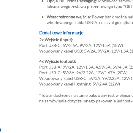
Opcja Full Print Packaging:
Możliwość zamówie
luksusowego zestawu prezentowego typu "Gift 
Wszechstronne wejścia:
Power bank można nał
wbudowanego kabla USB-A, co czyni go najbar
Dodatkowe informacje
2x Wejście (input):
Port USB-C: 5V/2.6A, 9V/2A, 12V/1.5A (18W)
Wbudowany kabel USB: 5V/2A, 9V/2A, 12V/1.5A (
4x Wyjście (output):
Port USB-A: 9V/2A, 12V/1.5A, 4,5V/5A, 5V/4.5A (
Port USB-C: 5V/3A, 9V/2.22A, 12V/1.67A (20W)
Wbudowany kabel USB-C: 5V/3A, 9V/2.22A, 12V/1
Wbudowany kabel lightning: 5V/2.4A (12W)
*Towar dostępny na stanie pakowany jest w eleganc
na zamówienie dotyczą innego pakowania jednost
a