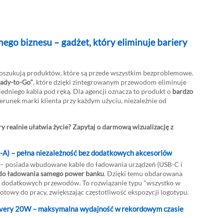
nego biznesu – gadżet, który eliminuje bariery
szukują produktów, które są przede wszystkim bezproblemowe.
eady-to-Go"
, które dzięki zintegrowanym przewodom eliminuje
edniego kabla pod ręką. Dla agencji oznacza to produkt o
bardzo
erunek marki klienta przy każdym użyciu, niezależnie od
AKOWANIA
POBIERZ
y realnie ułatwia życie? Zapytaj o darmową wizualizację z
B-A) – pełna niezależność bez dodatkowych akcesoriów
 posiada wbudowane kable do ładowania urządzeń (USB-C i
 do ładowania samego power banku
. Dzięki temu obdarowana
ch dodatkowych przewodów. To rozwiązanie typu "wszystko w
gotowy do pracy, zwiększając częstotliwość ekspozycji logotypu.
ivery 20W – maksymalna wydajność w rekordowym czasie