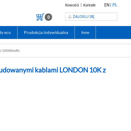
|
EN
PL
Nowości
Kontakt
ZALOGUJ SIĘ
0
ty eco
Produkcja indywidualna
Inne
go 10000mAh
budowanymi kablami LONDON 10K z