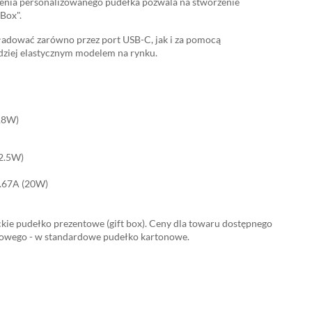
nia personalizowanego pudełka pozwala na stworzenie
Box".
adować zarówno przez port USB-C, jak i za pomocą
dziej elastycznym modelem na rynku.
18W)
22.5W)
.67A (20W)
kie pudełko prezentowe (gift box). Ceny dla towaru dostępnego
kowego - w standardowe pudełko kartonowe.