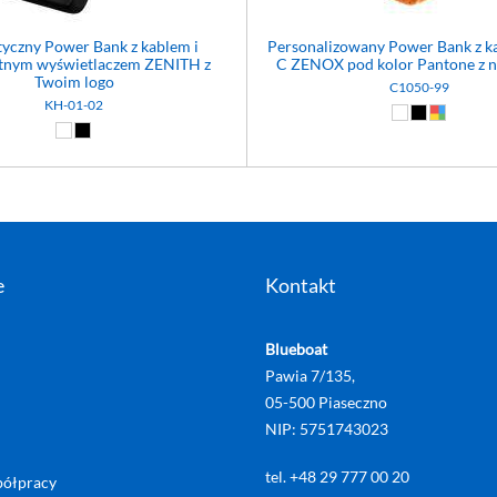
yczny Power Bank z kablem i
Personalizowany Power Bank z k
ntnym wyświetlaczem ZENITH z
C ZENOX pod kolor Pantone z 
Twoim logo
C1050-99
KH-01-02
Biały (01)
Czarny (02
Dowolny
Biały (01)
Czarny (02)
e
Kontakt
Blueboat
Pawia 7/135,
05-500 Piaseczno
NIP: 5751743023
tel. +48 29 777 00 20
ółpracy