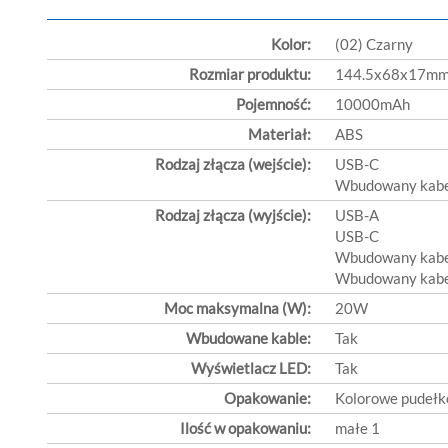
Kolor:
(02) Czarny
Rozmiar produktu:
144.5x68x17m
Pojemność:
10000mAh
Materiał:
ABS
Rodzaj złącza (wejście):
USB-C
Wbudowany kabe
Rodzaj złącza (wyjście):
USB-A
USB-C
Wbudowany kabe
Wbudowany kabel
Moc maksymalna (W):
20W
Wbudowane kable:
Tak
Wyświetlacz LED:
Tak
Opakowanie:
Kolorowe pudełk
Ilość w opakowaniu:
małe 1