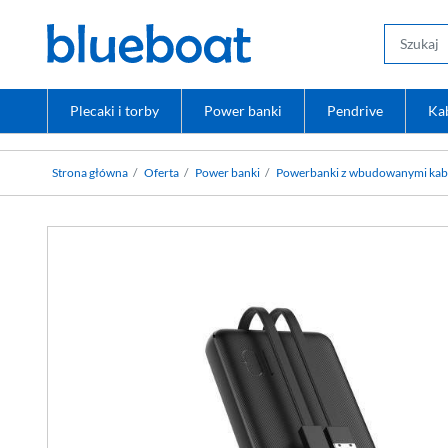
Plecaki i torby
Power banki
Pendrive
Ka
Strona główna
Oferta
Power banki
Powerbanki z wbudowanymi kab