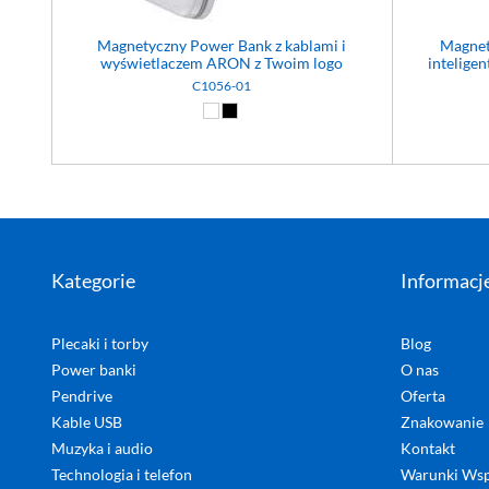
Magnetyczny Power Bank z kablami i
Magnet
wyświetlaczem ARON z Twoim logo
intelige
C1056-01
Biały (01)
Czarny (02)
Kategorie
Informacj
Plecaki i torby
Blog
Power banki
O nas
Pendrive
Oferta
Kable USB
Znakowanie
Muzyka i audio
Kontakt
Technologia i telefon
Warunki Wsp