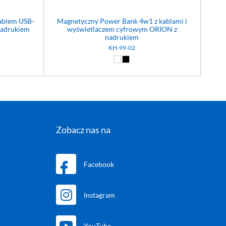
ablem USB-
Magnetyczny Power Bank 4w1 z kablami i
nadrukiem
wyświetlaczem cyfrowym ORION z
nadrukiem
KH-99-02
)
 (99)
Biały (01)
Czarny (02)
Zobacz nas na
Facebook
Instagram
YouTube