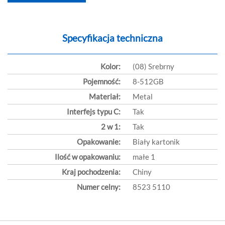
Specyfikacja techniczna
Kolor:
(08) Srebrny
Pojemność:
8-512GB
Materiał:
Metal
Interfejs typu C:
Tak
2 w 1:
Tak
Opakowanie:
Biały kartonik
Ilość w opakowaniu:
małe 1
Kraj pochodzenia:
Chiny
Numer celny:
8523 5110