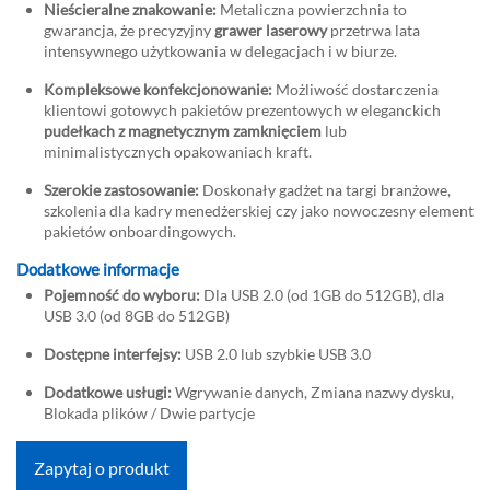
Nieścieralne znakowanie:
Metaliczna powierzchnia to
gwarancja, że precyzyjny
grawer laserowy
przetrwa lata
intensywnego użytkowania w delegacjach i w biurze.
Kompleksowe konfekcjonowanie:
Możliwość dostarczenia
klientowi gotowych pakietów prezentowych w eleganckich
pudełkach z magnetycznym zamknięciem
lub
minimalistycznych opakowaniach kraft.
Szerokie zastosowanie:
Doskonały gadżet na targi branżowe,
szkolenia dla kadry menedżerskiej czy jako nowoczesny element
pakietów onboardingowych.
Dodatkowe informacje
Pojemność do wyboru:
Dla USB 2.0 (od 1GB do 512GB), dla
USB 3.0 (od 8GB do 512GB)
Dostępne interfejsy:
USB 2.0 lub szybkie USB 3.0
Dodatkowe usługi:
Wgrywanie danych, Zmiana nazwy dysku,
Blokada plików / Dwie partycje
Zapytaj o produkt