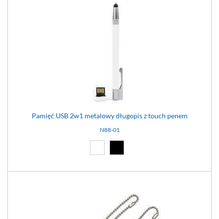
Pamięć USB 2w1 metalowy długopis z touch penem
N88-01
Biały (01)
Czarny (02)