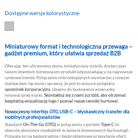
Dostępne wersje kolorystyczne
Miniaturowy format i technologiczna przewaga –
gadżet premium, który ułatwia sprzedaż B2B
Oferując ten ultranowoczesny, miniaturowy nośnik, dostarczasz
swoim klientom biznesowym produkt odpowiadający na najnowsze
rynkowe trendy. Połączenie mikroskopijnych wymiarów z nowym
standardem łączności sprawia, że jest to wysoce pożądany
upominek korporacyjny
, idealny do budowania wizerunku
innowacyjnej marki.
Skontaktuj się z nami już dziś, aby otrzymać
bezpłatną wizualizację logo i poznać nasze cenniki hurtowe!
Nowoczesny interfejs OTG USB-C – błyskawiczny transfer dla
mobilnych profesjonalistów
Standard
On-The-Go (OTG)
w połączeniu z portem
Type-C
to
obecnie absolutny niezbędnik w świecie biznesowych technologii.
Pozwala on na bezpośrednie i bezproblemowe przesyłanie ofert,