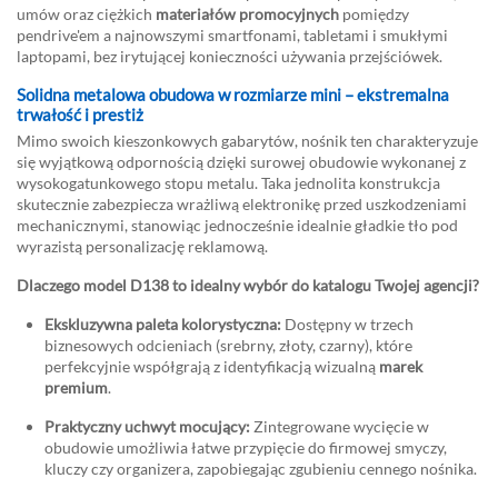
umów oraz ciężkich
materiałów promocyjnych
pomiędzy
pendrive'em a najnowszymi smartfonami, tabletami i smukłymi
laptopami, bez irytującej konieczności używania przejściówek.
Solidna metalowa obudowa w rozmiarze mini – ekstremalna
trwałość i prestiż
Mimo swoich kieszonkowych gabarytów, nośnik ten charakteryzuje
się wyjątkową odpornością dzięki surowej obudowie wykonanej z
wysokogatunkowego stopu metalu. Taka jednolita konstrukcja
skutecznie zabezpiecza wrażliwą elektronikę przed uszkodzeniami
mechanicznymi, stanowiąc jednocześnie idealnie gładkie tło pod
wyrazistą personalizację reklamową.
Dlaczego model D138 to idealny wybór do katalogu Twojej agencji?
Ekskluzywna paleta kolorystyczna:
Dostępny w trzech
biznesowych odcieniach (srebrny, złoty, czarny), które
perfekcyjnie współgrają z identyfikacją wizualną
marek
premium
.
Praktyczny uchwyt mocujący:
Zintegrowane wycięcie w
obudowie umożliwia łatwe przypięcie do firmowej smyczy,
kluczy czy organizera, zapobiegając zgubieniu cennego nośnika.