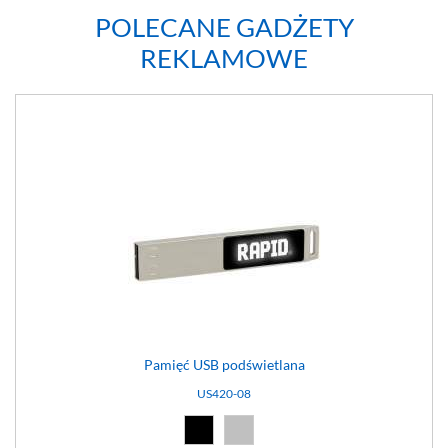
POLECANE GADŻETY
REKLAMOWE
Pamięć USB podświetlana
US420-08
Czarny (02)
Srebrny (08)