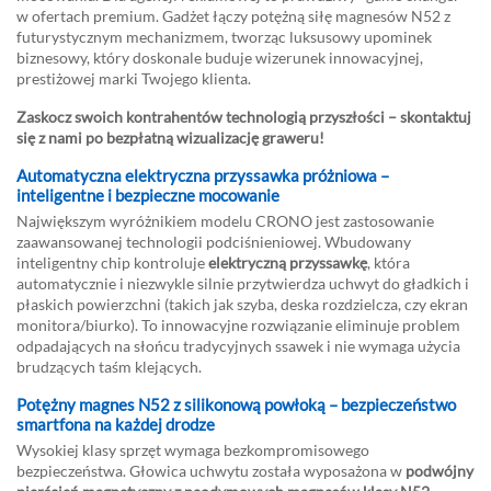
w ofertach premium. Gadżet łączy potężną siłę magnesów N52 z
futurystycznym mechanizmem, tworząc luksusowy upominek
biznesowy, który doskonale buduje wizerunek innowacyjnej,
prestiżowej marki Twojego klienta.
Zaskocz swoich kontrahentów technologią przyszłości – skontaktuj
się z nami po bezpłatną wizualizację graweru!
Automatyczna elektryczna przyssawka próżniowa –
inteligentne i bezpieczne mocowanie
Największym wyróżnikiem modelu CRONO jest zastosowanie
zaawansowanej technologii podciśnieniowej. Wbudowany
inteligentny chip kontroluje
elektryczną przyssawkę
, która
automatycznie i niezwykle silnie przytwierdza uchwyt do gładkich i
płaskich powierzchni (takich jak szyba, deska rozdzielcza, czy ekran
monitora/biurko). To innowacyjne rozwiązanie eliminuje problem
odpadających na słońcu tradycyjnych ssawek i nie wymaga użycia
brudzących taśm klejących.
Potężny magnes N52 z silikonową powłoką – bezpieczeństwo
smartfona na każdej drodze
Wysokiej klasy sprzęt wymaga bezkompromisowego
bezpieczeństwa. Głowica uchwytu została wyposażona w
podwójny