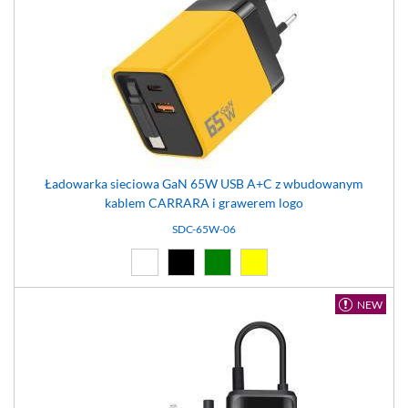
Ładowarka sieciowa GaN 65W USB A+C z wbudowanym
kablem CARRARA i grawerem logo
SDC-65W-06
Biały (01)
Czarny (02)
Zielony (05)
Żółty (06)
NEW