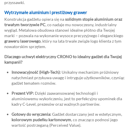
przyssawki.
Wytrzymałe aluminium i prestiżowy grawer
Konstrukcja gadżetu opiera się na
solidnym stopie aluminium oraz
trwałym tworzywie PC
, co nadaje mu nowoczesny, industrialny
wygląd. Metalowa obudowa stanowi idealne płótno dla Twojej
marki – pozwala na wykonanie wysoce precyzyjnego i eleganckiego
graweru laserowego
, który na lata trwale zwiąże logo klienta z tym
nowatorskim sprzętem.
Dlaczego uchwyt elektryczny CRONO to idealny gadżet dla Twojej
kampanii?
Innowacyjność (High-Tech):
Unikalny mechanizm próżniowy
natychmiast przykuwa uwagę i intryguje użytkowników, czyniąc
gadżet tematem rozmów.
Prezent VIP:
Dzięki zaawansowanej technologii i
aluminiowemu wykończeniu, jest to perfekcyjny upominek dla
kadry C-Level, prezesów oraz ważnych partnerów.
Gotowy do wręczenia:
Gadżet dostarczany jest w estetycznym,
kolorowym pudełku kartonowym
, co znacząco podnosi jego
wartość postrzeganą (Perceived Value).