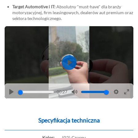
Target Automotive i IT:
Absolutny "must-have" dla branży
motoryzacyjnej, firm leasingowych, dealerów aut premium oraz
sektora technologicznego.
Play
00:27
Play
Mute
Settings
Enter
fulls
Specyfikacja techniczna
Kolor:
(02) Czarny