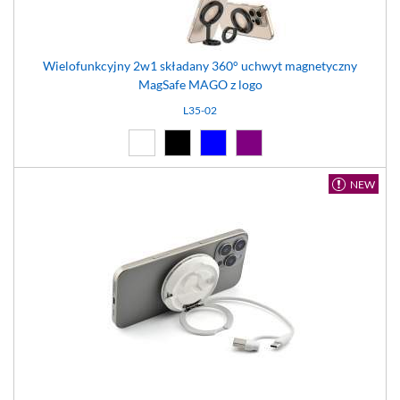
Wielofunkcyjny 2w1 składany 360° uchwyt magnetyczny
MagSafe MAGO z logo
L35-02
Biały (01)
Czarny (02)
Niebieski (04)
Fioletowy (11)
NEW