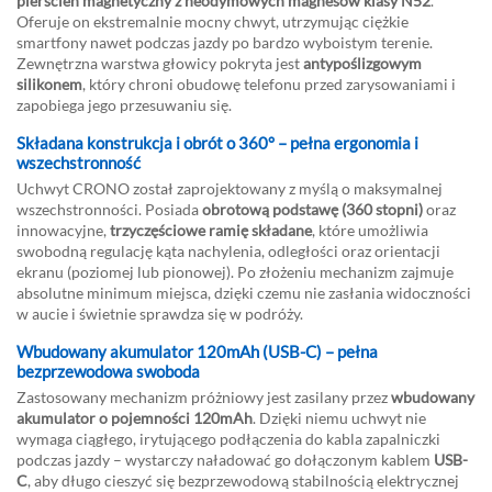
pierścień magnetyczny z neodymowych magnesów klasy N52
.
Oferuje on ekstremalnie mocny chwyt, utrzymując ciężkie
smartfony nawet podczas jazdy po bardzo wyboistym terenie.
Zewnętrzna warstwa głowicy pokryta jest
antypoślizgowym
silikonem
, który chroni obudowę telefonu przed zarysowaniami i
zapobiega jego przesuwaniu się.
Składana konstrukcja i obrót o 360° – pełna ergonomia i
wszechstronność
Uchwyt CRONO został zaprojektowany z myślą o maksymalnej
wszechstronności. Posiada
obrotową podstawę (360 stopni)
oraz
innowacyjne,
trzyczęściowe ramię składane
, które umożliwia
swobodną regulację kąta nachylenia, odległości oraz orientacji
ekranu (poziomej lub pionowej). Po złożeniu mechanizm zajmuje
absolutne minimum miejsca, dzięki czemu nie zasłania widoczności
w aucie i świetnie sprawdza się w podróży.
Wbudowany akumulator 120mAh (USB-C) – pełna
bezprzewodowa swoboda
Zastosowany mechanizm próżniowy jest zasilany przez
wbudowany
akumulator o pojemności 120mAh
. Dzięki niemu uchwyt nie
wymaga ciągłego, irytującego podłączenia do kabla zapalniczki
podczas jazdy – wystarczy naładować go dołączonym kablem
USB-
C
, aby długo cieszyć się bezprzewodową stabilnością elektrycznej