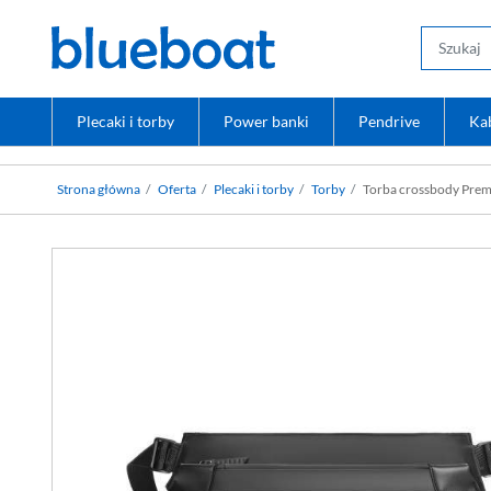
Plecaki i torby
Power banki
Pendrive
Ka
Strona główna
Oferta
Plecaki i torby
Torby
Torba crossbody Premi