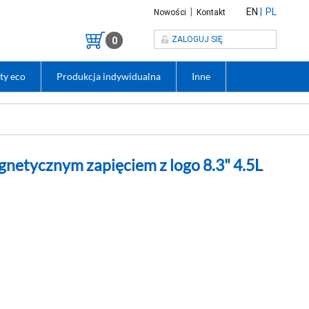
|
EN
PL
Nowości
Kontakt
ZALOGUJ SIĘ
0
ty eco
Produkcja indywidualna
Inne
netycznym zapięciem z logo 8.3" 4.5L