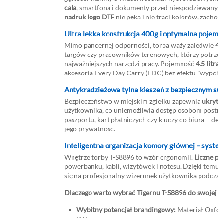
cala
, smartfona i dokumenty przed niespodziewany
nadruk logo DTF
nie pęka i nie traci kolorów, zacho
Ultra lekka konstrukcja 400g i optymalna pojem
Mimo pancernej odporności, torba waży zaledwie
targów czy pracowników terenowych, którzy potrze
najważniejszych narzędzi pracy. Pojemność
4.5 litr
akcesoria Every Day Carry (EDC) bez efektu "wypch
Antykradzieżowa tylna kieszeń z bezpiecznym s
Bezpieczeństwo w miejskim zgiełku zapewnia
ukryt
użytkownika, co uniemożliwia dostęp osobom post
paszportu, kart płatniczych czy kluczy do biura – 
jego prywatność.
Inteligentna organizacja komory głównej – syst
Wnętrze torby T-S8896 to wzór ergonomii.
Liczne p
powerbanku, kabli, wizytówek i notesu. Dzięki te
się na profesjonalny wizerunek użytkownika podcz
Dlaczego warto wybrać Tigernu T-S8896 do swojej
Wybitny potencjał brandingowy:
Materiał Oxfo