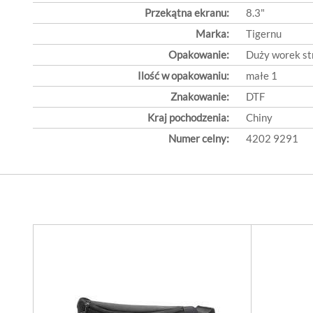
Przekątna ekranu:
8.3"
Marka:
Tigernu
Opakowanie:
Duży worek s
Ilość w opakowaniu:
małe 1
Znakowanie:
DTF
Kraj pochodzenia:
Chiny
Numer celny:
4202 9291