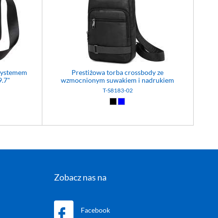
 systemem
Prestiżowa torba crossbody ze
9.7"
wzmocnionym suwakiem i nadrukiem
T-S8183-02
)
Czarny (02)
Niebieski (04)
Zobacz nas na
Facebook