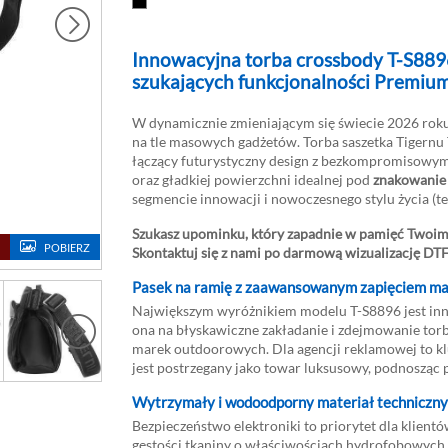
Innowacyjna torba crossbody T-S8896
szukających funkcjonalności Premiu
W dynamicznie zmieniającym się świecie 2026 roku
na tle masowych gadżetów. Torba saszetka Tigern
łączący futurystyczny design z bezkompromisowy
oraz gładkiej powierzchni idealnej pod
znakowanie
segmencie innowacji i nowoczesnego stylu życia (t
Szukasz upominku, który zapadnie w pamięć Twoim
POBIERZ
Skontaktuj się z nami po darmową wizualizację DTF
Pasek na ramię z zaawansowanym zapięciem mag
Największym wyróżnikiem modelu T-S8896 jest i
ona na błyskawiczne zakładanie i zdejmowanie torby
marek outdoorowych. Dla agencji reklamowej to kl
jest postrzegany jako towar luksusowy, podnosząc 
Wytrzymały i wodoodporny materiał techniczny 
Bezpieczeństwo elektroniki to priorytet dla klient
gęstości tkaniny o właściwościach hydrofobowych