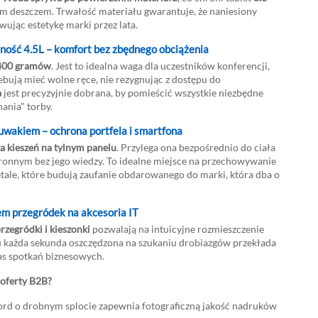
m deszczem. Trwałość materiału gwarantuje, że naniesiony
wując estetykę marki przez lata.
ność 4.5L – komfort bez zbędnego obciążenia
400 gramów
. Jest to idealna waga dla uczestników konferencji,
bują mieć wolne ręce, nie rezygnując z dostępu do
a
jest precyzyjnie dobrana, by pomieścić wszystkie niezbędne
ania" torby.
uwakiem – ochrona portfela i smartfona
a kieszeń na tylnym panelu
. Przylega ona bezpośrednio do ciała
ronnym bez jego wiedzy. To idealne miejsce na przechowywanie
detale, które budują zaufanie obdarowanego do marki, która dba o
em przegródek na akcesoria IT
rzegródki i kieszonki
pozwalają na intuicyjne rozmieszczenie
mu każda sekunda oszczędzona na szukaniu drobiazgów przekłada
as spotkań biznesowych.
 oferty B2B?
rd o drobnym splocie zapewnia fotograficzną jakość nadruków