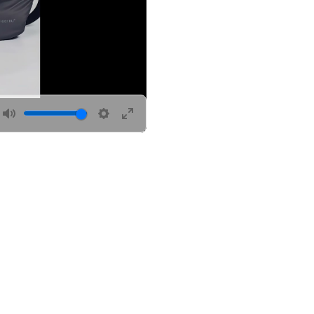
Mute
Settings
Enter
fullscreen