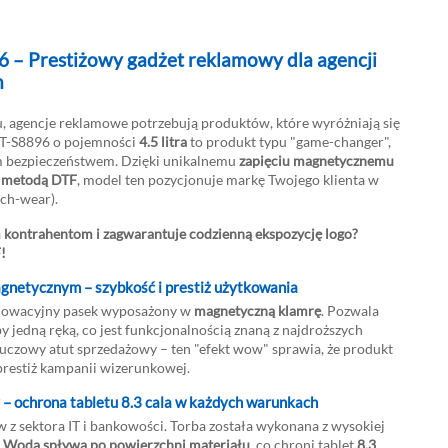
 – Prestiżowy gadżet reklamowy dla agencji
m
, agencje reklamowe potrzebują produktów, które wyróżniają się
u T-S8896 o pojemności
4.5 litra
to produkt typu "game-changer",
m bezpieczeństwem. Dzięki unikalnemu
zapięciu magnetycznemu
 metodą DTF
, model ten pozycjonuje markę Twojego klienta w
ech-wear).
 kontrahentom i zagwarantuje codzienną ekspozycję logo?
VIDEO
POBIERZ
!
netycznym – szybkość i prestiż użytkowania
nnowacyjny pasek wyposażony w
magnetyczną klamrę
. Pozwala
 jedną ręką, co jest funkcjonalnością znaną z najdroższych
uczowy atut sprzedażowy – ten "efekt wow" sprawia, że produkt
prestiż kampanii wizerunkowej.
– ochrona tabletu 8.3 cala w każdych warunkach
ów z sektora IT i bankowości. Torba została wykonana z wysokiej
.
Woda spływa po powierzchni materiału
, co chroni tablet
8.3