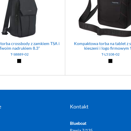
 torba crossbody z zamkiem TSA i
Kompaktowa torba na tablet z
Twoim nadrukiem 8.3"
kieszeni i logo firmowym 
T-S8889-02
T-L5108-02
Czarny (02)
Czarny (02
e
Kontakt
Blueboat
Pawia 7/135,