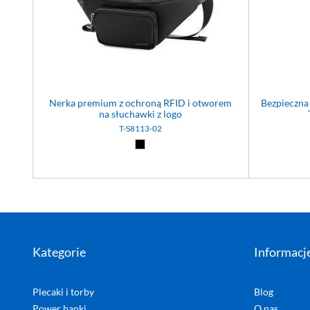
Nerka premium z ochroną RFID i otworem
Bezpieczna
na słuchawki z logo
T-S8113-02
Czarny (02)
Kategorie
Informacj
Plecaki i torby
Blog
Power banki
O nas