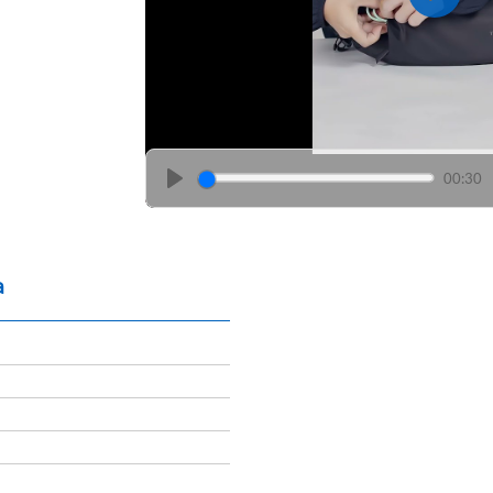
Play
00:30
Play
a