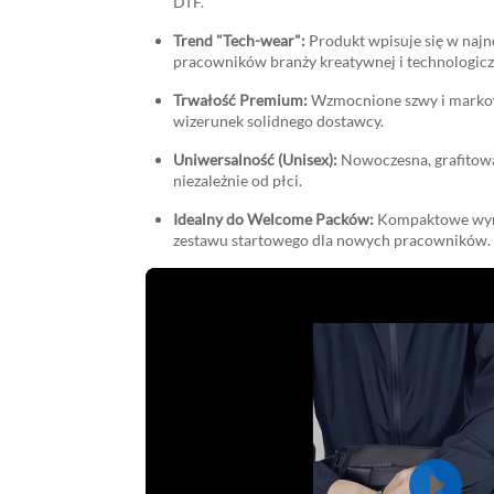
DTF.
Trend "Tech-wear":
Produkt wpisuje się w naj
pracowników branży kreatywnej i technologicz
Trwałość Premium:
Wzmocnione szwy i markowe
wizerunek solidnego dostawcy.
Uniwersalność (Unisex):
Nowoczesna, grafitowa 
niezależnie od płci.
Idealny do Welcome Packów:
Kompaktowe wymia
zestawu startowego dla nowych pracowników.